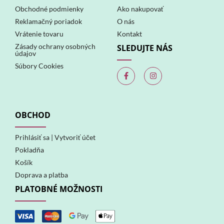
Obchodné podmienky
Ako nakupovať
Reklamačný poriadok
O nás
Vrátenie tovaru
Kontakt
Zásady ochrany osobných
SLEDUJTE NÁS
údajov
Súbory Cookies
F
I
a
n
c
s
e
t
b
a
o
g
OBCHOD
o
r
k
a
-
m
Prihlásiť sa | Vytvoriť účet
f
Pokladňa
Košík
Doprava a platba
PLATOBNÉ MOŽNOSTI